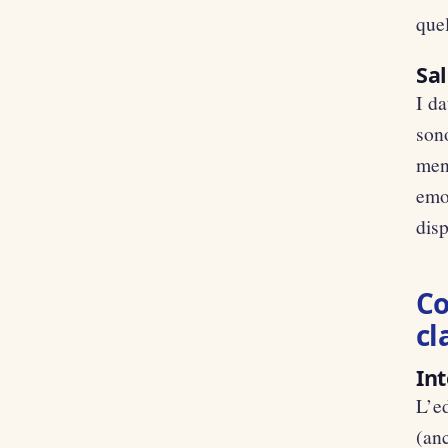
quel
Sa
I da
sono
ment
emot
disp
Co
cl
Int
L’e
(anc