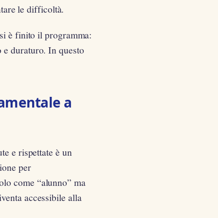
are le difficoltà.
i è finito il programma:
 e duraturo. In questo
damentale a
e e rispettate è un
zione per
solo come “alunno” ma
enta accessibile alla