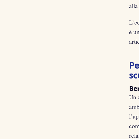
alla
L’ed
è u
arti
Pe
sc
Ben
Un a
ambi
l’a
come
rela