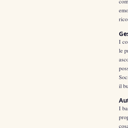
comp
emo
ric
Ges
I co
le p
asco
pos
Soc
il b
Au
I ba
prop
cos