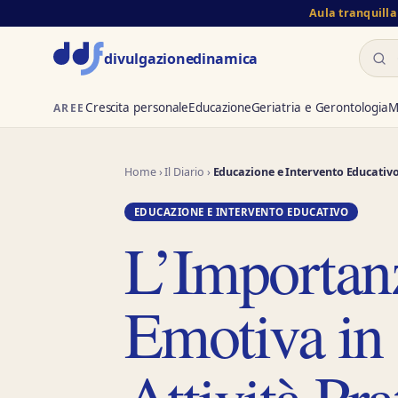
Aula tranquilla
Cerca
divulgazione
dinamica
Crescita personale
Educazione
Geriatria e Gerontologia
M
AREE
Home
›
Il Diario
›
Educazione e Intervento Educativ
EDUCAZIONE E INTERVENTO EDUCATIVO
L’Importan
Emotiva in 
Attività Pra