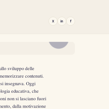
X
in
f
IL
DIARIO
ullo sviluppo delle
 memorizzare contenuti.
 si insegnava. Oggi
ologia educativa, che
oni non si lasciano fuori
imento, dalla motivazione