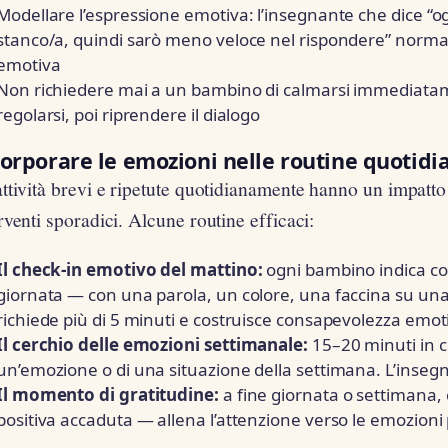
Modellare l’espressione emotiva: l’insegnante che dice “o
stanco/a, quindi sarò meno veloce nel rispondere” normali
emotiva
Non richiedere mai a un bambino di calmarsi immediatam
regolarsi, poi riprendere il dialogo
orporare le emozioni nelle routine quotidi
ttività brevi e ripetute quotidianamente hanno un impatt
rventi sporadici. Alcune routine efficaci:
Il check-in emotivo del mattino:
ogni bambino indica come
giornata — con una parola, un colore, una faccina su un
richiede più di 5 minuti e costruisce consapevolezza emot
Il cerchio delle emozioni settimanale:
15–20 minuti in c
un’emozione o di una situazione della settimana. L’insegna
Il momento di gratitudine:
a fine giornata o settimana,
positiva accaduta — allena l’attenzione verso le emozioni 