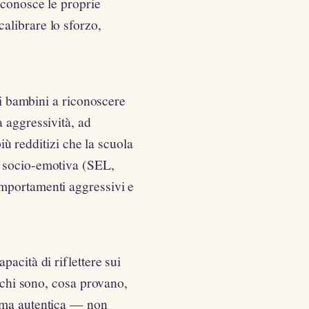
 conosce le proprie
alibrare lo sforzo,
ai bambini a riconoscere
 aggressività, ad
più redditizi che la scuola
e socio-emotiva (SEL,
mportamenti aggressivi e
acità di riflettere sui
o chi sono, cosa provano,
tima autentica — non