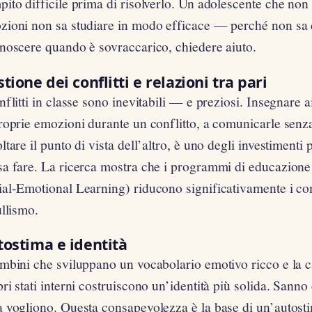
ito difficile prima di risolverlo. Un adolescente che non
zioni non sa studiare in modo efficace — perché non sa c
onoscere quando è sovraccarico, chiedere aiuto.
tione dei conflitti e relazioni tra pari
nflitti in classe sono inevitabili — e preziosi. Insegnare 
roprie emozioni durante un conflitto, a comunicarle senza
ltare il punto di vista dell’altro, è uno degli investimenti 
sa fare. La ricerca mostra che i programmi di educazion
ial-Emotional Learning) riducono significativamente i co
ullismo.
tostima e identità
mbini che sviluppano un vocabolario emotivo ricco e la cap
ri stati interni costruiscono un’identità più solida. Sann
a vogliono. Questa consapevolezza è la base di un’autos