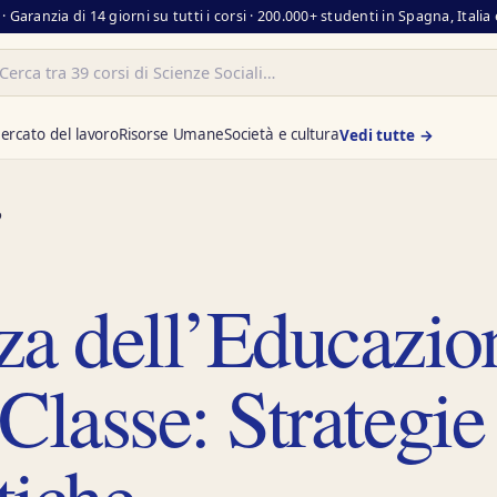
· Garanzia di 14 giorni su tutti i corsi · 200.000+ studenti in Spagna, Itali
ercato del lavoro
Risorse Umane
Società e cultura
Vedi tutte →
o
za dell’Educazio
Classe: Strategie
tiche