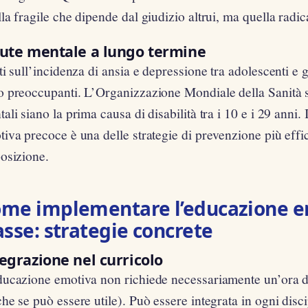
la fragile che dipende dal giudizio altrui, ma quella radi
lute mentale a lungo termine
ti sull’incidenza di ansia e depressione tra adolescenti e 
 preoccupanti. L’Organizzazione Mondiale della Sanità st
ali siano la prima causa di disabilità tra i 10 e i 29 anni.
iva precoce è una delle strategie di prevenzione più effi
osizione.
me implementare l’educazione e
asse: strategie concrete
egrazione nel curricolo
ducazione emotiva non richiede necessariamente un’ora d
he se può essere utile). Può essere integrata in ogni disci