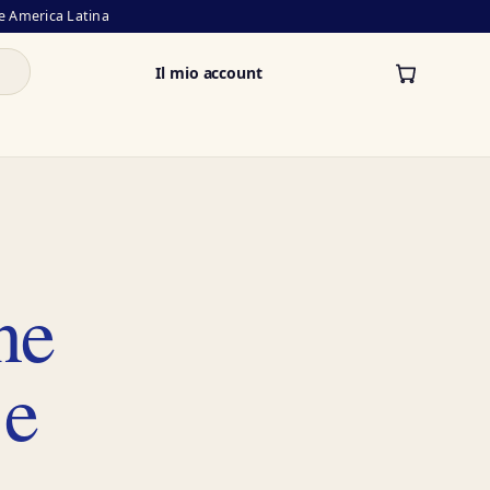
a e America Latina
Il mio account
ne
 e