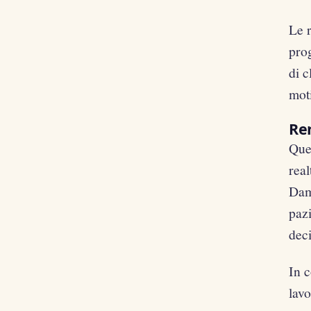
Le r
pro
di c
mot
Re
Que
real
Dama
pazi
deci
In c
lav