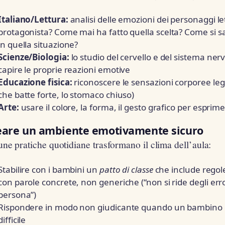
Italiano/Lettura:
analisi delle emozioni dei personaggi let
protagonista? Come mai ha fatto quella scelta? Come si sa
in quella situazione?
Scienze/Biologia:
lo studio del cervello e del sistema ne
capire le proprie reazioni emotive
Educazione fisica:
riconoscere le sensazioni corporee lega
che batte forte, lo stomaco chiuso)
Arte:
usare il colore, la forma, il gesto grafico per esprime
eare un ambiente emotivamente sicuro
ne pratiche quotidiane trasformano il clima dell’aula:
Stabilire con i bambini un
patto di classe
che include regole
con parole concrete, non generiche (“non si ride degli error
persona”)
Rispondere in modo non giudicante quando un bambino
difficile