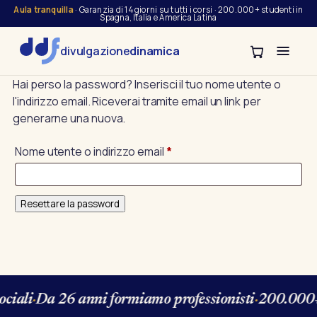
Aula tranquilla
· Garanzia di 14 giorni su tutti i corsi · 200.000+ studenti in
Spagna, Italia e America Latina
divulgazione
dinamica
Hai perso la password? Inserisci il tuo nome utente o
l'indirizzo email. Riceverai tramite email un link per
generarne una nuova.
Richiesto
Nome utente o indirizzo email
*
Resettare la password
ociali
·
Da 26 anni formiamo professionisti
·
200.000+