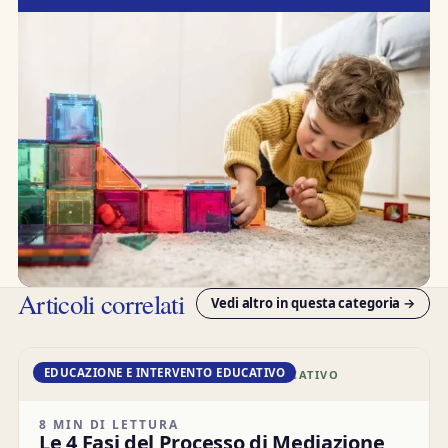
Articoli correlati
Vedi altro in questa categoria →
EDUCAZIONE E INTERVENTO EDUCATIVO
DD · EDUCAZIONE E INTERVENTO EDUCATIVO
8 MIN DI LETTURA
Le 4 Fasi del Processo di Mediazione