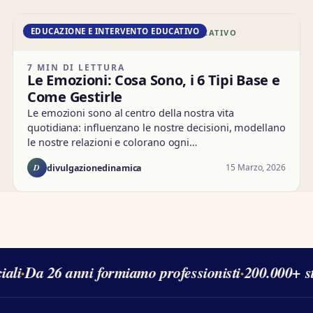
EDUCAZIONE E INTERVENTO EDUCATIVO
DD · EDUCAZIONE E INTERVENTO EDUCATIVO
7 MIN DI LETTURA
Le Emozioni: Cosa Sono, i 6 Tipi Base e
Come Gestirle
Le emozioni sono al centro della nostra vita
quotidiana: influenzano le nostre decisioni, modellano
le nostre relazioni e colorano ogni…
D
15 Marzo, 2026
divulgazionedinamica
li
·
Da 26 anni formiamo professionisti
·
200.000+ stu