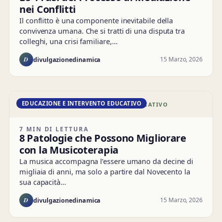
nei Conflitti
Il conflitto è una componente inevitabile della
convivenza umana. Che si tratti di una disputa tra
colleghi, una crisi familiare,…
D
15 Marzo, 2026
divulgazionedinamica
EDUCAZIONE E INTERVENTO EDUCATIVO
DD · EDUCAZIONE E INTERVENTO EDUCATIVO
7 MIN DI LETTURA
8 Patologie che Possono Migliorare
con la Musicoterapia
La musica accompagna l’essere umano da decine di
migliaia di anni, ma solo a partire dal Novecento la
sua capacità…
D
15 Marzo, 2026
divulgazionedinamica