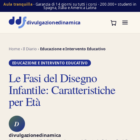
Aula tranquilla
· Garanzia di 14 giorni su tutti i corsi · 200.000+ studenti in
Spagna, Italia e America Latina
divulgazione
dinamica
Home
›
Il Diario
›
Educazione e Intervento Educativo
EDUCAZIONE E INTERVENTO EDUCATIVO
Le Fasi del Disegno
Infantile: Caratteristiche
per Età
D
divulgazionedinamica