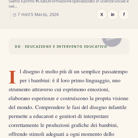
Siamo il primo #ClubDiFormazione specializzato in Scienze Sociali e
nel…
◷ 7 min
15 Marzo, 2026
X
in
f
IL
DIARIO
DD · EDUCAZIONE E INTERVENTO EDUCATIVO
I
l disegno è molto più di un semplice passatempo
per i bambini: è il loro primo linguaggio, uno
strumento attraverso cui esprimono emozioni,
elaborano esperienze e costruiscono la propria visione
del mondo. Comprendere le fasi del disegno infantile
permette a educatori e genitori di interpretare
correttamente le produzioni grafiche dei bambini,
offrendo stimoli adeguati a ogni momento dello