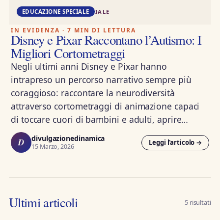
DD · EDUCAZIONE SPECIALE
EDUCAZIONE SPECIALE
IN EVIDENZA · 7 MIN DI LETTURA
Disney e Pixar Raccontano l’Autismo: I
Migliori Cortometraggi
Negli ultimi anni Disney e Pixar hanno
intrapreso un percorso narrativo sempre più
coraggioso: raccontare la neurodiversità
attraverso cortometraggi di animazione capaci
di toccare cuori di bambini e adulti, aprire…
divulgazionedinamica
D
Leggi l'articolo →
15 Marzo, 2026
Ultimi articoli
5 risultati