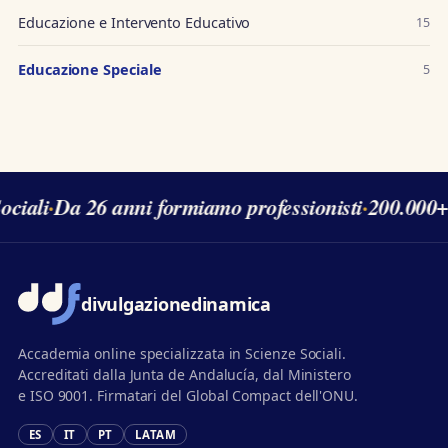
Educazione e Intervento Educativo
15
Educazione Speciale
5
ociali
·
Da 26 anni formiamo professionisti
·
200.000+ 
divulgazione
dinamica
Accademia online specializzata in Scienze Sociali.
Accreditati dalla Junta de Andalucía, dal Ministero
e ISO 9001. Firmatari del Global Compact dell'ONU.
ES
IT
PT
LATAM