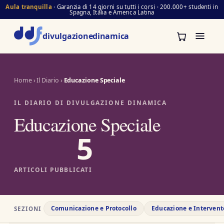
Aula tranquilla
· Garanzia di 14 giorni su tutti i corsi · 200.000+ studenti in
Spagna, Italia e America Latina
divulgazione
dinamica
Home
›
Il Diario
›
Educazione Speciale
IL DIARIO DI DIVULGAZIONE DINAMICA
Educazione Speciale
5
ARTICOLI PUBBLICATI
Comunicazione e Protocollo
Educazione e Intervent
SEZIONI