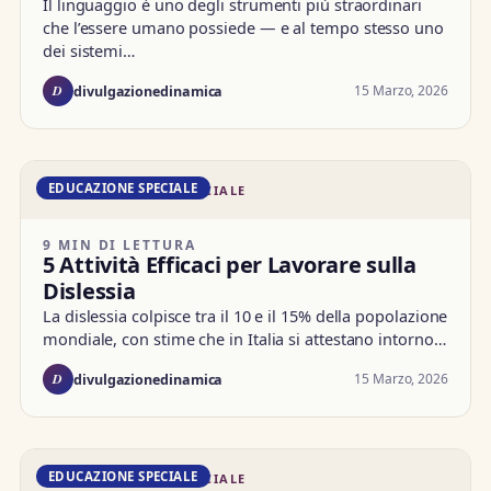
Il linguaggio è uno degli strumenti più straordinari
che l’essere umano possiede — e al tempo stesso uno
dei sistemi…
D
15 Marzo, 2026
divulgazionedinamica
EDUCAZIONE SPECIALE
DD · EDUCAZIONE SPECIALE
9 MIN DI LETTURA
5 Attività Efficaci per Lavorare sulla
Dislessia
La dislessia colpisce tra il 10 e il 15% della popolazione
mondiale, con stime che in Italia si attestano intorno…
D
15 Marzo, 2026
divulgazionedinamica
EDUCAZIONE SPECIALE
DD · EDUCAZIONE SPECIALE