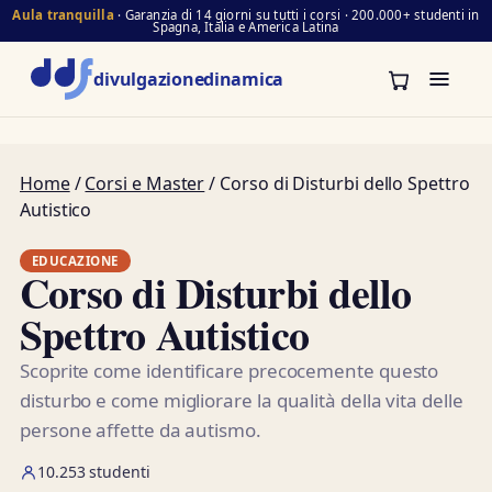
Aula tranquilla
· Garanzia di 14 giorni su tutti i corsi · 200.000+ studenti in
Spagna, Italia e America Latina
divulgazione
dinamica
Home
/
Corsi e Master
/ Corso di Disturbi dello Spettro
Autistico
EDUCAZIONE
Corso di Disturbi dello
Spettro Autistico
Scoprite come identificare precocemente questo
disturbo e come migliorare la qualità della vita delle
persone affette da autismo.
10.253 studenti