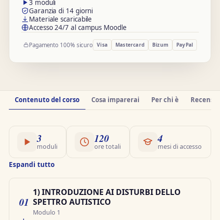
3 moduli
Garanzia di 14 giorni
Materiale scaricabile
Accesso 24/7 al campus Moodle
Pagamento 100% sicuro
Visa
Mastercard
Bizum
PayPal
Informazioni
Contenuto del corso
Cosa imparerai
Per chi è
Recension
sul
corso
3
120
4
moduli
ore totali
mesi di accesso
Espandi tutto
1) INTRODUZIONE AI DISTURBI DELLO
01
SPETTRO AUTISTICO
Modulo 1