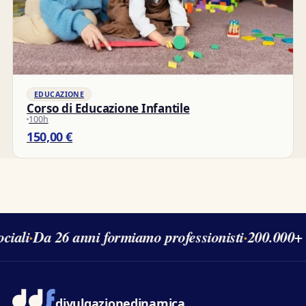
EDUCAZIONE
Corso di Educazione Infantile
100h
150,00
€
iali
·
Da 26 anni formiamo professionisti
·
200.000+ s
divulgazione
dinamica