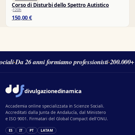
Corso di Disturbi dello Spettro Autistico
120h
150,00
€
ciali
·
Da 26 anni formiamo professionisti
·
200.000+ s
divulgazione
dinamica
Accademia online specializzata in Scienze Sociali.
Accreditati dalla Junta de Andalucía, dal Ministero
e ISO 9001. Firmatari del Global Compact dell'ONU.
ES
IT
PT
LATAM