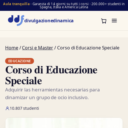
Aula tranquilla
· Garanzia di 14 giorni su tutti i corsi · 200.000+ studenti in
Spagna, Italia e America Latina
divulgazione
dinamica
Home
/
Corsi e Master
/ Corso di Educazione Speciale
EDUCAZIONE
Corso di Educazione
Speciale
Adquirir las herramientas necesarias para
dinamizar un grupo de ocio inclusivo.
10.807 studenti