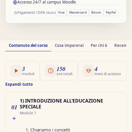
Accesso 24/7 al campus Moodle
Pagamento 100% sicuro
Visa
Mastercard
Bizum
PayPal
Informazioni
Contenuto del corso
Cosa imparerai
Per chi è
Recension
sul
corso
3
150
4
moduli
ore totali
mesi di accesso
Espandi tutto
1) INTRODUZIONE ALL’EDUCAZIONE
01
SPECIALE
Modulo 1
1. Chiariamo i concetti