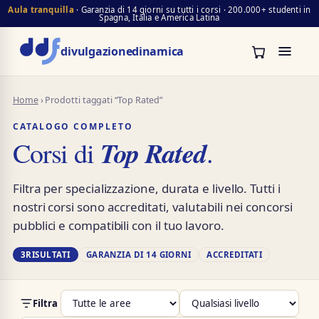
Aula tranquilla
· Garanzia di 14 giorni su tutti i corsi · 200.000+ studenti in
Spagna, Italia e America Latina
divulgazione
dinamica
Home
› Prodotti taggati “Top Rated”
CATALOGO COMPLETO
Top Rated
Corsi di
.
Filtra per specializzazione, durata e livello. Tutti i
nostri corsi sono accreditati, valutabili nei concorsi
pubblici e compatibili con il tuo lavoro.
3
RISULTATI
GARANZIA DI 14 GIORNI
ACCREDITATI
Filtra