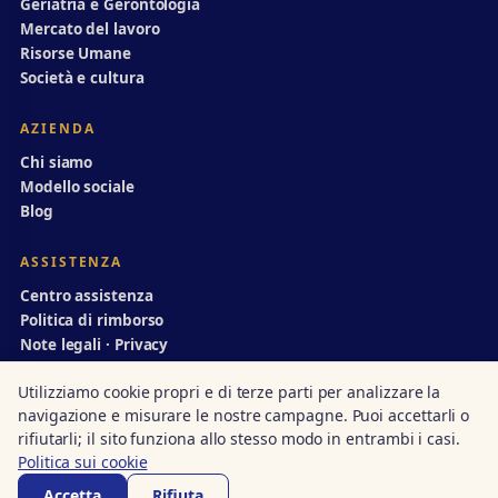
Geriatria e Gerontologia
Mercato del lavoro
Risorse Umane
Società e cultura
AZIENDA
Chi siamo
Modello sociale
Blog
ASSISTENZA
Centro assistenza
Politica di rimborso
Note legali · Privacy
info@divulgazionedinamica.it
Utilizziamo cookie propri e di terze parti per analizzare la
navigazione e misurare le nostre campagne. Puoi accettarli o
rifiutarli; il sito funziona allo stesso modo in entrambi i casi.
Politica sui cookie
© 1998–2026 Divulgazione Dinamica · Centro autorizzato n. 14/00231
Accreditato · Junta de Andalucía
·
ISO 9001
·
UN Global Compact
Accetta
Rifiuta