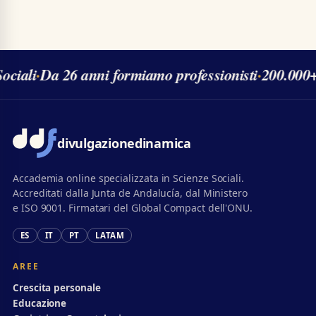
ociali
·
Da 26 anni formiamo professionisti
·
200.000+ 
divulgazione
dinamica
Accademia online specializzata in Scienze Sociali.
Accreditati dalla Junta de Andalucía, dal Ministero
e ISO 9001. Firmatari del Global Compact dell'ONU.
ES
IT
PT
LATAM
AREE
Crescita personale
Educazione